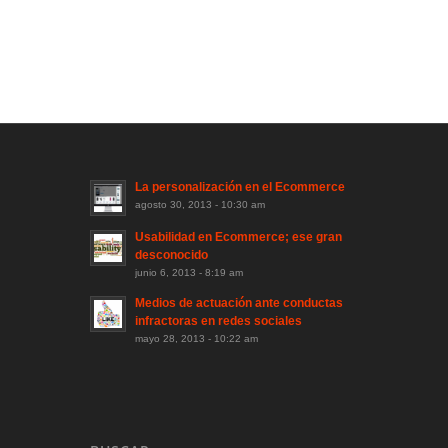
La personalización en el Ecommerce
agosto 30, 2013 - 10:30 am
Usabilidad en Ecommerce; ese gran
desconocido
junio 6, 2013 - 8:19 am
Medios de actuación ante conductas
infractoras en redes sociales
mayo 28, 2013 - 10:22 am