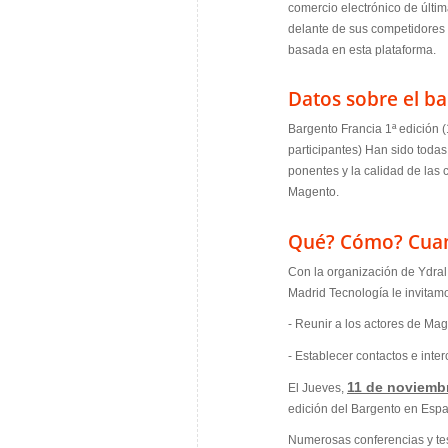
comercio electrónico de últi
delante de sus competidores 
basada en esta plataforma.
Datos sobre el b
Bargento Francia 1ª edición (1
participantes) Han sido toda
ponentes y la calidad de las
Magento.
Qué? Cómo? Cua
Con la organización de Ydra
Madrid Tecnología le invitam
- Reunir a los actores de Ma
- Establecer contactos e int
11 de noviemb
El Jueves,
edición del Bargento en Esp
Numerosas conferencias y tes