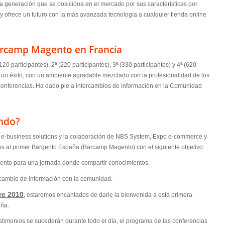
ma generación que se posiciona en el mercado por sus características por
y ofrece un futuro con la más avanzada tecnología a cualquier tienda online
arcamp Magento en Francia
20 participantes), 2ª (220 participantes), 3ª (330 participantes) y 4ª (620
s un éxito, con un ambiente agradable mezclado con la profesionalidad de los
 conferencias. Ha dado pie a intercambios de información en la Comunidad
ndo?
l e-business solutions y la colaboración de NBS System, Expo e-commerce y
os al primer Bargento España (Barcamp Magento) con el siguiente objetivo:
gento para una jornada donde compartir conocimientos.
ercambio de información con la comunidad.
re 2010
, estaremos encantados de darle la bienvenida a esta primera
aña.
timonios se sucederán durante todo el día, el programa de las conferencias