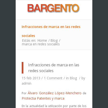
Infracciones de marca en las redes
sociales
Estás en:
Home
/
Blog
/
marca en redes sociales
Infracciones de marca en las
redes sociales
15 feb 2013
/
1 Comment
/
in
Blog
/
by
admin
Álvaro González López-Menchero
Por
de
Protectia Patentes y marca
En la actualidad la utilización por parte de los