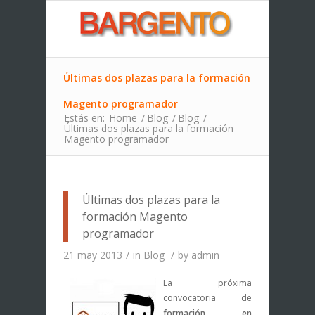
Últimas dos plazas para la formación
Magento programador
Estás en:
Home
/
Blog
/
Blog
/
Últimas dos plazas para la formación
Magento programador
Últimas dos plazas para la
formación Magento
programador
21 may 2013
/
in
Blog
/
by
admin
La próxima
convocatoria de
formación en