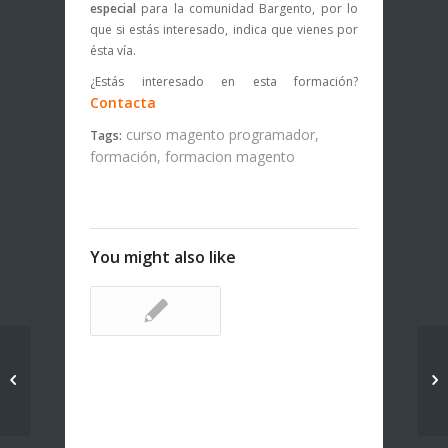
especial
para la comunidad Bargento, por lo
que si estás interesado, indica que vienes por
ésta vía.
¿Estás interesado en esta formación?
Contacta
curso magento programador
,
Tags:
formación
,
formacion magento
You might also like
✎
¿Cómo puede ayudar
In
el marketing de


M
contenidos a una
tienda online?