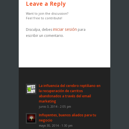
Leave a Reply
Want to join the discussion?
Feel free to contribute!
iniciar sesión
Disculpa, debes
para
escribir un comentario.
La influencia del cerebro reptiliano en
la recuperación de carritos
abandonados a través del email
marketing
junio 3, 2014 - 2:05 pm
Influyentes, buenos aliados para tu
negocio
mayo 30, 2014 - 1:30 pm