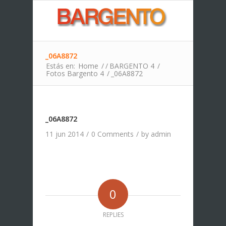
_06A8872
Estás en:
Home
/
/
BARGENTO 4
/
Fotos Bargento 4
/
_06A8872
_06A8872
11 jun 2014
/
0 Comments
/
by
admin
0
REPLIES