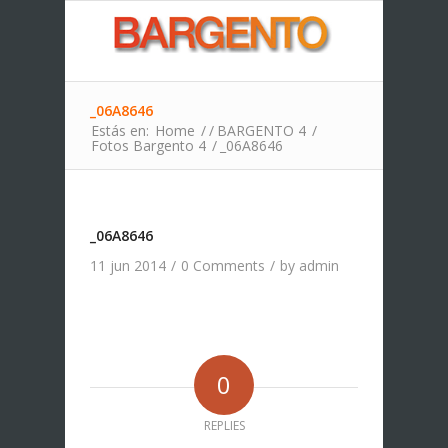
_06A8646
Estás en:
Home
/
/
BARGENTO 4
/
Fotos Bargento 4
/
_06A8646
_06A8646
11 jun 2014
/
0 Comments
/
by
admin
0
REPLIES