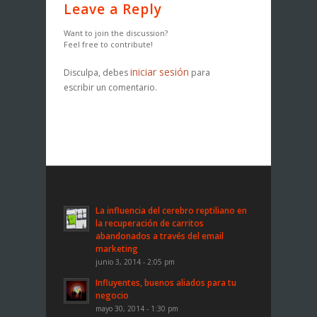
Leave a Reply
Want to join the discussion?
Feel free to contribute!
iniciar sesión
Disculpa, debes
para
escribir un comentario.
La influencia del cerebro reptiliano en
la recuperación de carritos
abandonados a través del email
marketing
junio 3, 2014 - 2:05 pm
Influyentes, buenos aliados para tu
negocio
mayo 30, 2014 - 1:30 pm