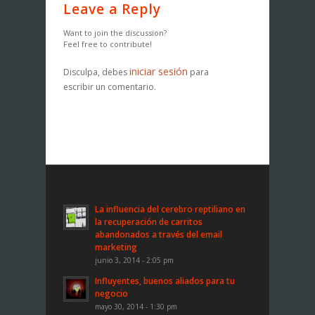
Leave a Reply
Want to join the discussion?
Feel free to contribute!
iniciar sesión
Disculpa, debes
para
escribir un comentario.
La influencia del cerebro reptiliano en
la recuperación de carritos
abandonados a través del email
marketing
junio 3, 2014 - 2:05 pm
Influyentes, buenos aliados para tu
negocio
mayo 30, 2014 - 1:30 pm