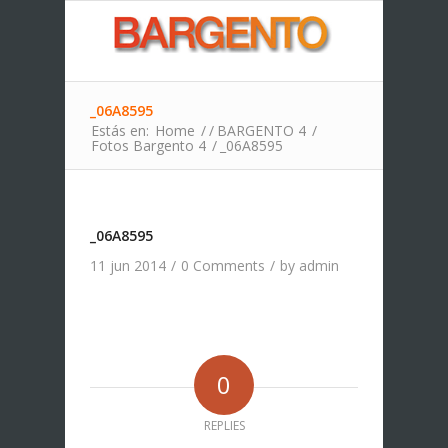
_06A8595
Estás en:
Home
/
/
BARGENTO 4
/
Fotos Bargento 4
/
_06A8595
_06A8595
11 jun 2014
/
0 Comments
/
by
admin
0
REPLIES