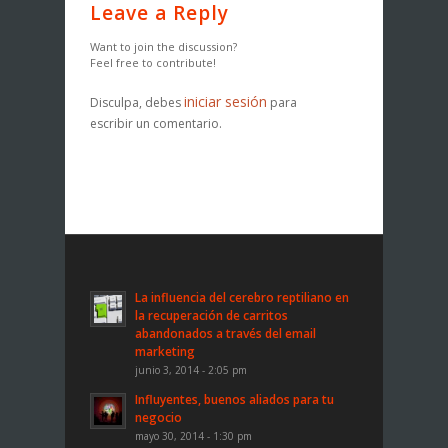
Leave a Reply
Want to join the discussion?
Feel free to contribute!
iniciar sesión
Disculpa, debes
para
escribir un comentario.
La influencia del cerebro reptiliano en
la recuperación de carritos
abandonados a través del email
marketing
junio 3, 2014 - 2:05 pm
Influyentes, buenos aliados para tu
negocio
mayo 30, 2014 - 1:30 pm