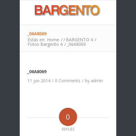
_06A8069
Estás en:
Home
/
/
BARGENTO 4
/
Fotos Bargento 4
/
_06A8069
_06A8069
11 jun 2014
/
0 Comments
/
by
admin
0
REPLIES