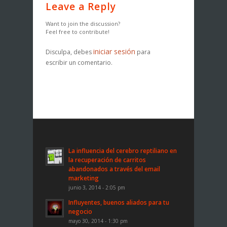
Leave a Reply
Want to join the discussion?
Feel free to contribute!
iniciar sesión
Disculpa, debes
para
escribir un comentario.
La influencia del cerebro reptiliano en
la recuperación de carritos
abandonados a través del email
marketing
junio 3, 2014 - 2:05 pm
Influyentes, buenos aliados para tu
negocio
mayo 30, 2014 - 1:30 pm