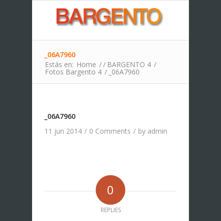
_06A7960
Estás en:
Home
/
/
BARGENTO 4
/
Fotos Bargento 4
/
_06A7960
_06A7960
11 jun 2014
/
0 Comments
/
by
admin
0
REPLIES